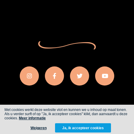
Met cookies werkt deze website vlot en kunnen we u inhoud op maat tonen.
Als u verder surft of op "Ja, ik accepteer cookies" klikt, dan aanvaardt u deze
Cookies
Privacy
cookies.
Meer informatie
Weigeren
Ja, ik accepteer cookies
WITH
FROM ALWAYS AWAKE