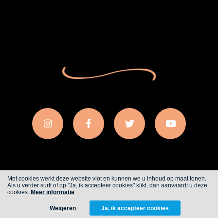
Met cookies werkt deze website vlot en kunnen we u inhoud op maat tonen.
Als u verder surft of op "Ja, ik accepteer cookies" klikt, dan aanvaardt u deze
Cookies
Privacy
cookies.
Meer informatie
Weigeren
Ja, ik accepteer cookies
WITH
FROM ALWAYS AWAKE