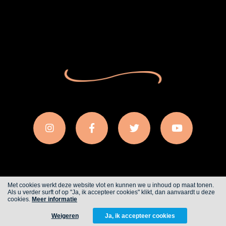
Met cookies werkt deze website vlot en kunnen we u inhoud op maat tonen.
Als u verder surft of op "Ja, ik accepteer cookies" klikt, dan aanvaardt u deze
Cookies
Privacy
cookies.
Meer informatie
Weigeren
Ja, ik accepteer cookies
WITH
FROM ALWAYS AWAKE