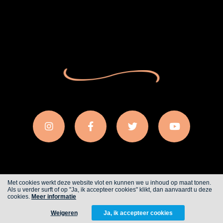
Met cookies werkt deze website vlot en kunnen we u inhoud op maat tonen.
Als u verder surft of op "Ja, ik accepteer cookies" klikt, dan aanvaardt u deze
Cookies
Privacy
cookies.
Meer informatie
Weigeren
Ja, ik accepteer cookies
WITH
FROM ALWAYS AWAKE