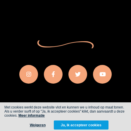
Met cookies werkt deze website vlot en kunnen we u inhoud op maat tonen.
Als u verder surft of op "Ja, ik accepteer cookies" klikt, dan aanvaardt u deze
Cookies
Privacy
cookies.
Meer informatie
Weigeren
Ja, ik accepteer cookies
WITH
FROM ALWAYS AWAKE