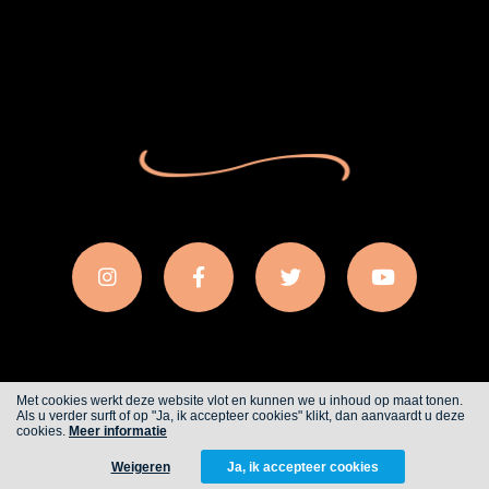
Met cookies werkt deze website vlot en kunnen we u inhoud op maat tonen.
Als u verder surft of op "Ja, ik accepteer cookies" klikt, dan aanvaardt u deze
Cookies
Privacy
cookies.
Meer informatie
Weigeren
Ja, ik accepteer cookies
WITH
FROM ALWAYS AWAKE