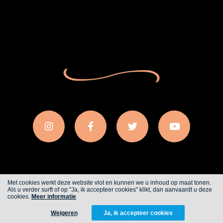
Met cookies werkt deze website vlot en kunnen we u inhoud op maat tonen.
Als u verder surft of op "Ja, ik accepteer cookies" klikt, dan aanvaardt u deze
Cookies
Privacy
cookies.
Meer informatie
Weigeren
Ja, ik accepteer cookies
WITH
FROM ALWAYS AWAKE