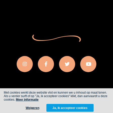
Met cookies werkt deze website vlot en kunnen we u inhoud op maat tonen.
Als u verder surft of op "Ja, ik accepteer cookies" klikt, dan aanvaardt u deze
Cookies
Privacy
cookies.
Meer informatie
Weigeren
Ja, ik accepteer cookies
WITH
FROM ALWAYS AWAKE